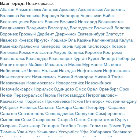
Ваш город:
Новочеркасск
Абакан
Альметьевск
Ангарск
Армавир
Архангельск
Астрахань
Балаково
Балашиха
Барнаул
Белгород
Березники
Бийск
Благовещенск
Братск
Брянск
Великий Новгород
Владивосток
Владикавказ
Владимир
Волгоград
Волгодонск
Волжский
Вологда
Воронеж
Грозный
Дербент
Дзержинск
Екатеринбург
Златоуст
Иваново
Ижевск
Иркутск
Йошкар-Ола
Казань
Калининград
Калуга
Каменск-Уральский
Кемерово
Керчь
Киров
Кисловодск
Ковров
Коломна
Комсомольск-на-Амуре
Копейск
Королёв
Кострома
Красногорск
Краснодар
Красноярск
Курган
Курск
Липецк
Люберцы
Магнитогорск
Майкоп
Махачкала
Миасс
Мурманск
Мытищи
Набережные Челны
Нальчик
Находка
Нефтекамск
Нефтеюганск
Нижневартовск
Нижнекамск
Нижний Новгород
Нижний Тагил
Новокузнецк
Новомосковск
Новороссийск
Новосибирск
Новочебоксарск
Норильск
Одинцово
Омск
Орел
Оренбург
Орск
Пенза
Первоуральск
Пермь
Петрозаводск
Петропавловск-
Камчатский
Подольск
Прокопьевск
Псков
Пятигорск
Ростов-на-Дону
Рубцовск
Рыбинск
Салават
Самара
Санкт-Петербург
Саранск
Саратов
Севастополь
Северодвинск
Серпухов
Симферополь
Смоленск
Сочи
Ставрополь
Старый Оскол
Стерлитамак
Сургут
Сызрань
Сыктывкар
Таганрог
Тамбов
Тверь
Тольятти
Томск
Тула
Тюмень
Улан-Удэ
Ульяновск
Уссурийск
Уфа
Хабаровск
Хасавюрт